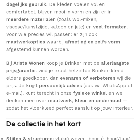
dagelijks gebruik
. De kleden voelen vol en
comfortabel, blijven mooi in vorm en zijn er in
meerdere materialen
(zoals wol-mixen,
viscose/kunstzijde, katoen en jute) en
veel formaten
.
Voor wie precies wil passen: er zijn ook
maatwerkopties
waarbij
afmeting en zelfs vorm
afgestemd kunnen worden.
Bij Arista Wonen
koop je Brinker met de
allerlaagste
prijsgarantie
: vind je exact hetzelfde Brinker-kleed
elders goedkoper, dan
evenaren of verbeteren
wij die
prijs. Je krijgt
persoonlijk advies
(ook via WhatsApp of
e-mail), kunt terecht in onze
fysieke winkel
en we
denken mee over
maatwerk, kleur en onderhoud
—
zodat het vloerkleed perfect aansluit op jouw interieur.
De collectie in het kort
Stijlen & structuren:
vlakgeweven, bouclé, hoog/laag-