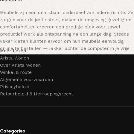
Meubels zijn een onmisbaar onderdeel van iedere ruimte. Ze
zorgen voor de juiste sfeer, maken de omgeving gezellig en
comfortabel, en creëren een prettige plek voor zowel
productief werk als ontspanning na een lange dag. Steeds
vaker kiezen klanten ervoor om hun meubels eenvoudig
online te bestellen — lekker achter de computer in je vrije
Meer Lezen
tijd, terwijl je rustig door het assortiment bladert en het
Arista Wonen
meubelstuk kiest dat bij je past. Onze online winkel biedt
Over Arista Wonen
een uitgebreide catalogus met meubels voor zowel thuis als
Winkel & route
kantoor.
Algemene voorwaarden
Privacybeleid
Meubelproductie is een moderne vorm van kunst
Retourbeleid & Herroepingsrecht
Meubelfabrikanten en ontwerpers van woonartikelen
bieden een breed scala aan unieke creaties. Naast
standaardproducten vind je ook echte meesterwerken van
vakmensen — meubels die gewaardeerd worden door
Categories
liefhebbers van kwaliteit en schoonheid. Wij hebben voor jou