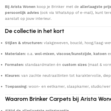
Bij Arista Wonen
koop je Brinker met de
allerlaagste prij
persoonlijk advies
(ook via WhatsApp of e-mail), kunt ter
aansluit op jouw interieur.
De collectie in het kort
Stijlen & structuren:
vlakgeweven, bouclé, hoog/laag-wevi
Materialen:
o.a.
wol-mixen
,
viscose/kunstzijde
,
katoen
e
Formaten:
standaardmaten én
custom sizes
(maat & vorm
Kleuren:
van zachte neutraaltinten tot karaktervolle, diep
Toepassing:
woon- en eetkamer, slaapkamer, studio/wer
Waarom Brinker Carpets bij Arista Won
Altijd de allerlaagste prijsgarantie