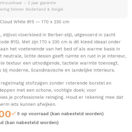
etrouwbaar – 2 jaar garantie
vering binnen Nederland & België
Cloud White 815 — 170 x 230 cm
stijlvol vloerkleed in Berber‑stijl, uitgevoerd in zacht
code 815). Met zijn 170 x 230 cm is dit kleed ideaal onder
 aan het voeteneinde van het bed of als warme basis in
 neutrale, lichte dessin geeft ruimte en rust in je interieur,
iele textuur een uitnodigende, tactiele warmte toevoegt.
 bij moderne, Scandinavische en landelijke interieurs.
 regelmatig stofzuigen zonder roterende borstel en
 deppen met een schone, vochtige doek; voor
 kies je professionele reiniging. Houd er rekening mee dat
erm iets kunnen afwijken.
00
5 op voorraad (kan nabesteld worden)
ad (kan nabesteld worden)