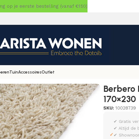
 op je eerste bestelling (vanaf €150)
oeren
Tuin
Accessoires
Outlet
olkenwit 815 170×230
Berbero 
170×230
SKU:
10028739
✔ Gratis ve
✔ Altijd de 
✓
✔ Showroom 