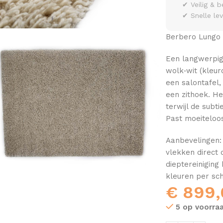
✔ Veilig & b
✔ Snelle le
Berbero Lungo 
Een langwerpig, 
wolk‑wit (kleur
een salontafel,
een zithoek. Het
terwijl de subt
Past moeiteloos
Aanbevelingen:
vlekken direct
dieptereiniging
kleuren per sch
€
899,
5 op voorra