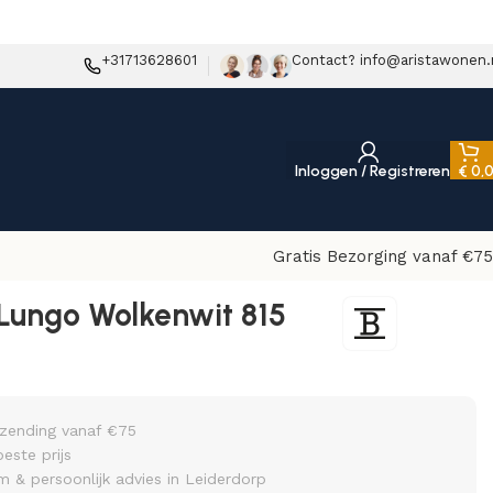
+31713628601
Contact? info@aristawonen.
Inloggen / Registreren
€
0,
Gratis Bezorging vanaf €75
Lungo Wolkenwit 815
rzending vanaf €75
beste prijs
& persoonlijk advies in Leiderdorp