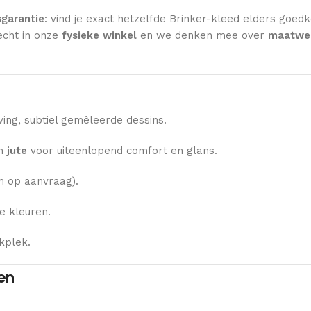
sgarantie
: vind je exact hetzelfde Brinker-kleed elders goed
echt in onze
fysieke winkel
en we denken mee over
maatwer
ng, subtiel gemêleerde dessins.
n
jute
voor uiteenlopend comfort en glans.
 op aanvraag).
e kleuren.
kplek.
en