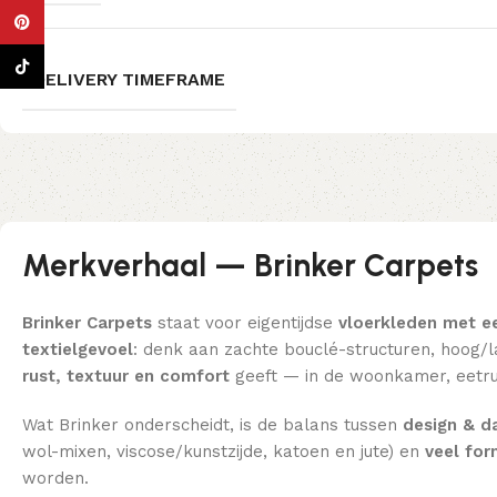
Pinterest
TikTok
DELIVERY TIMEFRAME
Merkverhaal — Brinker Carpets
Brinker Carpets
staat voor eigentijdse
vloerkleden met e
textielgevoel
: denk aan zachte bouclé-structuren, hoog/la
rust, textuur en comfort
geeft — in de woonkamer, eetru
Wat Brinker onderscheidt, is de balans tussen
design & da
wol-mixen, viscose/kunstzijde, katoen en jute) en
veel fo
worden.