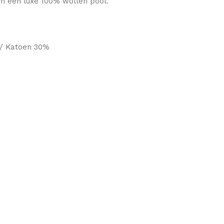
 en een luxe 100% wollen pool.
 / Katoen 30%