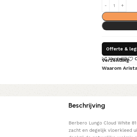
Offerte & le
Vergelijk
O
Verzending
Waarom Arist
Beschrijving
Berbero Lungo Cloud White 81
zacht en degelijk vloerkleed u