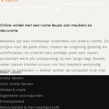
€
599,00
Toevoegen aan winkelwagen
Toevoegen aan winkelwagen
Online winkel met een ruime keuze aan meubels en
decoratie
Meubels zijn een onmisbaar onderdeel van iedere ruimte. Ze
zorgen voor de juiste sfeer, maken de omgeving gezellig en
comfortabel, en creëren een prettige plek voor zowel
productief werk als ontspanning na een lange dag. Steeds
vaker kiezen klanten ervoor om hun meubels eenvoudig
online te bestellen — lekker achter de computer in je vrije
Meer Lezen
tijd, terwijl je rustig door het assortiment bladert en het
Arista Wonen
meubelstuk kiest dat bij je past. Onze online winkel biedt
Over Arista Wonen
een uitgebreide catalogus met meubels voor zowel thuis als
Winkel & route
kantoor.
Algemene voorwaarden
Privacybeleid
Meubelproductie is een moderne vorm van kunst
Retourbeleid & Herroepingsrecht