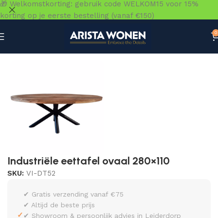
🎁 Welkomstkorting: gebruik code WELKOM15 voor 15%
korting op je eerste bestelling (vanaf €150)
0
Home
»
Winkel
»
Tafels
»
Eettafels
»
Industriële eettafel o
Industriële eettafel ovaal 280×110
SKU:
VI-DT52
✔ Gratis verzending vanaf €75
✔ Altijd de beste prijs
✓
✔ Showroom & persoonlijk advies in Leiderdorp