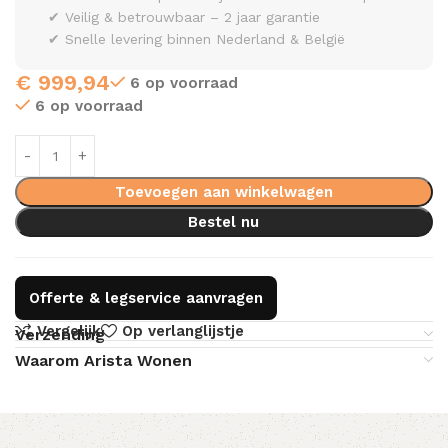
✔ Veilig & betrouwbaar – 2 jaar garantie
✔ Snelle levering binnen Nederland & België
€
999,94
6 op voorraad
6 op voorraad
Toevoegen aan winkelwagen
Bestel nu
Offerte & legservice aanvragen
Vergelijk
Op verlanglijstje
Verzending
Waarom Arista Wonen