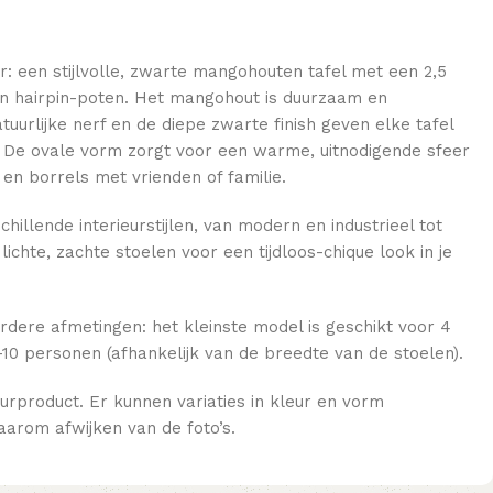
r: een stijlvolle, zwarte mangohouten tafel met een 2,5
n hairpin-poten. Het mangohout is duurzaam en
uurlijke nerf en de diepe zwarte finish geven elke tafel
ng. De ovale vorm zorgt voor een warme, uitnodigende sfeer
 en borrels met vrienden of familie.
hillende interieurstijlen, van modern en industrieel tot
ichte, zachte stoelen voor een tijdloos-chique look in je
erdere afmetingen: het kleinste model is geschikt voor 4
10 personen (afhankelijk van de breedte van de stoelen).
urproduct. Er kunnen variaties in kleur en vorm
arom afwijken van de foto’s.