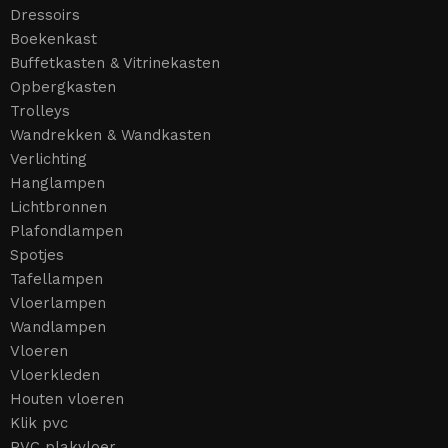
Dressoirs
Boekenkast
Buffetkasten & Vitrinekasten
Opbergkasten
Trolleys
Wandrekken & Wandkasten
Verlichting
Hanglampen
Lichtbronnen
Plafondlampen
Spotjes
Tafellampen
Vloerlampen
Wandlampen
Vloeren
Vloerkleden
Houten vloeren
Klik pvc
PVC plakvloer