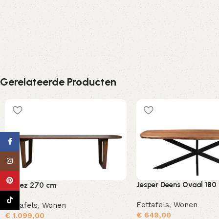
Gerelateerde Producten
Facebook
Instagram
Pinterest
Jesper Deens Ovaal 180
Cortez 270 cm
TikTok
Eettafels
,
Wonen
Eettafels
,
Wonen
€
649,00
€
1.099,00