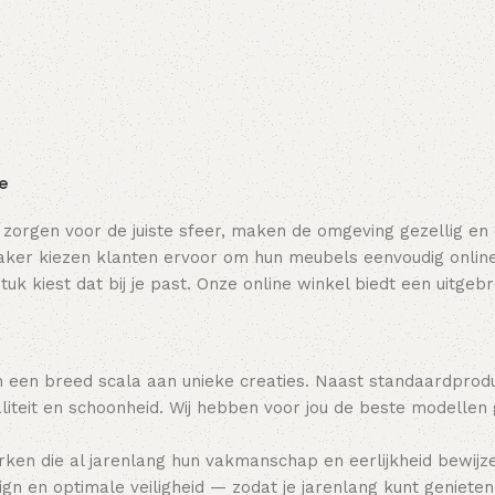
Toevoegen aan winkelwagen
ie
 zorgen voor de juiste sfeer, maken de omgeving gezellig en
ker kiezen klanten ervoor om hun meubels eenvoudig online t
tuk kiest dat bij je past. Onze online winkel biedt een uitge
 een breed scala aan unieke creaties. Naast standaardpro
teit en schoonheid. Wij hebben voor jou de beste modellen
ken die al jarenlang hun vakmanschap en eerlijkheid bewijz
gn en optimale veiligheid — zodat je jarenlang kunt genieten 