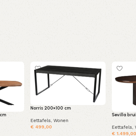
Norris 200×100 cm
Sevilla bru
 cm
Eettafels
,
Wonen
€
499,00
Eettafels
,
€
1.499,0
Toevoegen aan winkelwagen