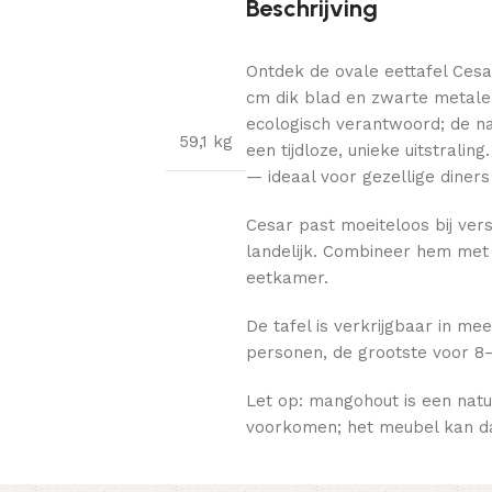
Beschrijving
Ontdek de ovale eettafel Cesa
cm dik blad en zwarte metale
ecologisch verantwoord; de nat
59,1 kg
een tijdloze, unieke uitstrali
— ideaal voor gezellige diners
Cesar past moeiteloos bij versc
landelijk. Combineer hem met l
eetkamer.
De tafel is verkrijgbaar in me
personen, de grootste voor 8–
Let op: mangohout is een natu
voorkomen; het meubel kan da