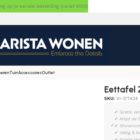
 op je eerste bestelling (vanaf €150)
oeren
Tuin
Accessoires
Outlet
70×110
Eettafel
SKU:
VI-DT434
✔ Gratis ve
✔ Altijd de 
✓
✔ Showroom 
✔ Veilig & b
✔ Snelle le