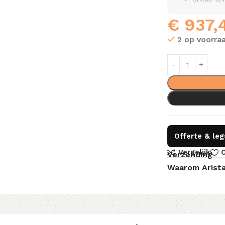
€
937,
2 op voorra
Offerte & le
Vergelijk
O
Verzending
Waarom Arist