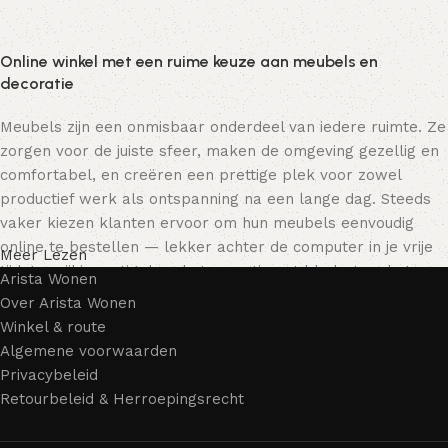
Online winkel met een ruime keuze aan meubels en
decoratie
Meubels zijn een onmisbaar onderdeel van iedere ruimte. Ze
zorgen voor de juiste sfeer, maken de omgeving gezellig en
comfortabel, en creëren een prettige plek voor zowel
productief werk als ontspanning na een lange dag. Steeds
vaker kiezen klanten ervoor om hun meubels eenvoudig
online te bestellen — lekker achter de computer in je vrije
Meer Lezen
tijd, terwijl je rustig door het assortiment bladert en het
Arista Wonen
meubelstuk kiest dat bij je past. Onze online winkel biedt
Over Arista Wonen
een uitgebreide catalogus met meubels voor zowel thuis als
Winkel & route
kantoor.
Algemene voorwaarden
Privacybeleid
Meubelproductie is een moderne vorm van kunst
Retourbeleid & Herroepingsrecht
Meubelfabrikanten en ontwerpers van woonartikelen