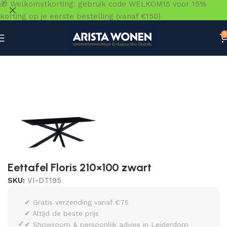
🎁 Welkomstkorting: gebruik code WELKOM15 voor 15%
korting op je eerste bestelling (vanaf €150)
0
Home
»
Winkel
»
Tafels
»
Eettafels
»
Eettafel Floris 210×1
Eettafel Floris 210×100 zwart
SKU:
VI-DT195
✔ Gratis verzending vanaf €75
✔ Altijd de beste prijs
✓
✔ Showroom & persoonlijk advies in Leiderdorp