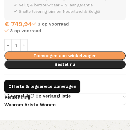
✔ Veilig & betrouwbaar – 2 jaar garantie
✔ Snelle levering binnen Nederland & België
€
749,94
3 op voorraad
3 op voorraad
Toevoegen aan winkelwagen
Bestel nu
Offerte & legservice aanvragen
Vergelijk
Op verlanglijstje
Verzending
Waarom Arista Wonen