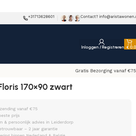
+31713628601
Contact? info@aristawonen.
Inloggen / Registreren
€
0,
Gratis Bezorging vanaf €75
Floris 170×90 zwart
rzending vanaf €75
beste prijs
& persoonlijk advies in Leiderdorp
etrouwbaar – 2 jaar garantie
vering binnen Nederland & België