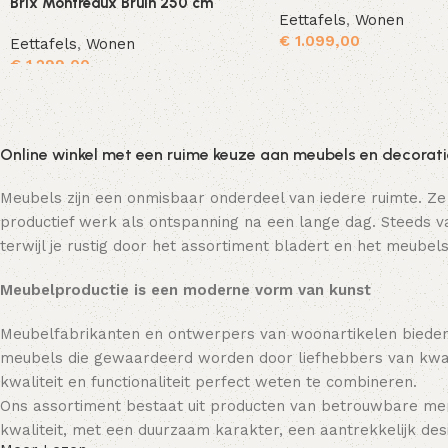
Brix Montreaux Bruin 250 cm
Eettafels
,
Wonen
€
1.099,00
Eettafels
,
Wonen
€
1.299,00
Toevoegen aan winkelwagen
Online winkel met een ruime keuze aan meubels en decorat
Meubels zijn een onmisbaar onderdeel van iedere ruimte. Ze
productief werk als ontspanning na een lange dag. Steeds va
terwijl je rustig door het assortiment bladert en het meubels
Meubelproductie is een moderne vorm van kunst
Meubelfabrikanten en ontwerpers van woonartikelen bieden
meubels die gewaardeerd worden door liefhebbers van kwali
kwaliteit en functionaliteit perfect weten te combineren.
Ons assortiment bestaat uit producten van betrouwbare mer
kwaliteit, met een duurzaam karakter, een aantrekkelijk desi