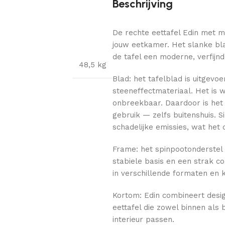
Beschrijving
De rechte eettafel Edin met 
jouw eetkamer. Het slanke b
de tafel een moderne, verfijnde
48,5 kg
Blad: het tafelblad is uitgevo
steeneffectmateriaal. Het is w
onbreekbaar. Daardoor is het 
gebruik — zelfs buitenshuis. S
schadelijke emissies, wat het 
Frame: het spinpootonderstel
stabiele basis en een strak c
in verschillende formaten en 
Kortom: Edin combineert desig
eettafel die zowel binnen als b
interieur passen.