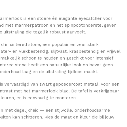
marmerlook is een stoere én elegante eyecatcher voor
lad met marmerpatroon en het spinpootonderstel geven
 uitstraling die tegelijk robuust aanvoelt.
erd in sintered stone, een populair en zeer sterk
ater- en vlekbestendig, slijtvast, krasbestendig en vrijwel
makkelijk schoon te houden en geschikt voor intensief
intered stone heeft een natuurlijke look en bevat geen
onderhoud laag en de uitstraling tijdloos maakt.
 is vervaardigd van zwart gepoedercoat metaal, voor een
ontrast met het marmerlook blad. De tafel is verkrijgbaar
kleuren, en is eenvoudig te monteren.
n met degelijkheid — een stijlvolle, onderhoudsarme
uiten kan schitteren. Kies de maat en kleur die bij jouw