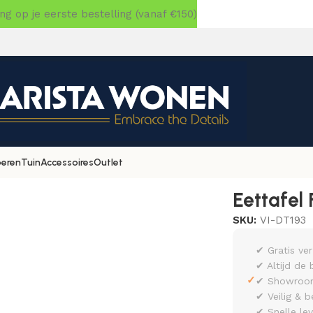
 op je eerste bestelling (vanaf €150)
oeren
Tuin
Accessoires
Outlet
0 zwart
Eettafel 
SKU:
VI-DT193
✔ Gratis ve
✔ Altijd de 
✓
✔ Showroom 
✔ Veilig & b
✔ Snelle le