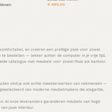
€
499,00
Wonen
Toevoegen aan winkelwagen
Toevoegen aan winkelwagen
 comfortabel, en creëren een prettige plek voor zowel
e bestellen — lekker achter de computer in je vrije tijd,
breide catalogus met meubels voor zowel thuis als kantoor.
ducten vind je ook echte meesterwerken van vakmensen —
 geselecteerd van moderne meubelmakers die elegantie,
en. Al onze leveranciers garanderen meubels van hoge
van jouw interieur.