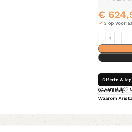
€
624,
3 op voorra
Offerte & le
Vergelijk
O
Verzending
Waarom Arist