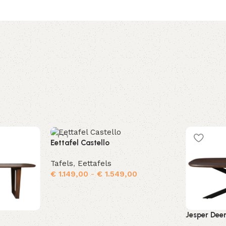
Eettafel Castello
Tafels
,
Eettafels
€
1.149,00
-
€
1.549,00
Opties selecteren
Jesper Dee