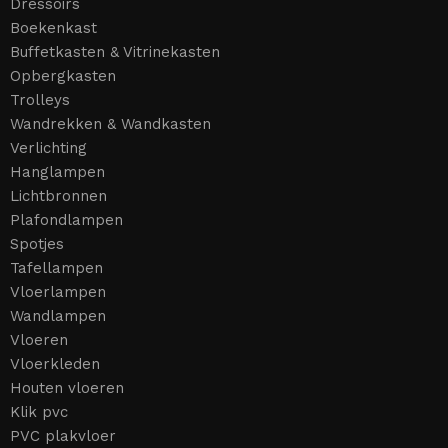
Dressoirs
Boekenkast
Buffetkasten & Vitrinekasten
Opbergkasten
Trolleys
Wandrekken & Wandkasten
Verlichting
Hanglampen
Lichtbronnen
Plafondlampen
Spotjes
Tafellampen
Vloerlampen
Wandlampen
Vloeren
Vloerkleden
Houten vloeren
Klik pvc
PVC plakvloer