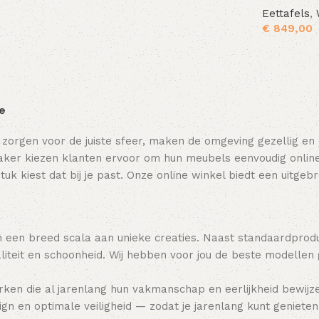
Eettafels
,
€
849,00
Toevoegen aan winkelwagen
ie
 zorgen voor de juiste sfeer, maken de omgeving gezellig en
ker kiezen klanten ervoor om hun meubels eenvoudig online t
tuk kiest dat bij je past. Onze online winkel biedt een uitge
 een breed scala aan unieke creaties. Naast standaardpro
teit en schoonheid. Wij hebben voor jou de beste modellen
ken die al jarenlang hun vakmanschap en eerlijkheid bewijz
gn en optimale veiligheid — zodat je jarenlang kunt genieten 