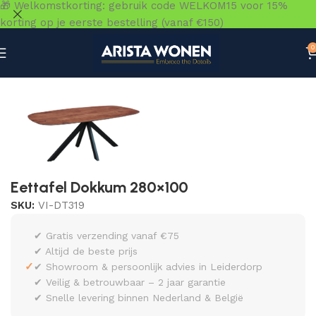
🎁 Welkomstkorting: gebruik code WELKOM15 voor 15%
korting op je eerste bestelling (vanaf €150)
0
Home
»
Winkel
»
Tafels
»
Eettafels
»
Eettafel Dokkum 280
Eettafel Dokkum 280×100
SKU:
VI-DT319
✔ Gratis verzending vanaf €75
✔ Altijd de beste prijs
✓
✔ Showroom & persoonlijk advies in Leiderdorp
✔ Veilig & betrouwbaar – 2 jaar garantie
✔ Snelle levering binnen Nederland & België