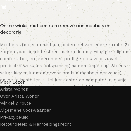
Online winkel met een ruime keuze aan meubels en
decoratie
Meubels zijn een onmisbaar onderdeel van iedere ruimte. Ze
zorgen voor de juiste sfeer, maken de omgeving gezellig en
comfortabel, en creëren een prettige plek voor zowel
productief werk als ontspanning na een lange dag. Steeds
vaker kiezen klanten ervoor om hun meubels eenvoudig
online te bestellen — lekker achter de computer in je vrije
Meer Lezen
tijd, terwijl je rustig door het assortiment bladert en het
Arista Wonen
meubelstuk kiest dat bij je past. Onze online winkel biedt
Over Arista Wonen
een uitgebreide catalogus met meubels voor zowel thuis als
Winkel & route
kantoor.
Algemene voorwaarden
Privacybeleid
Meubelproductie is een moderne vorm van kunst
Retourbeleid & Herroepingsrecht