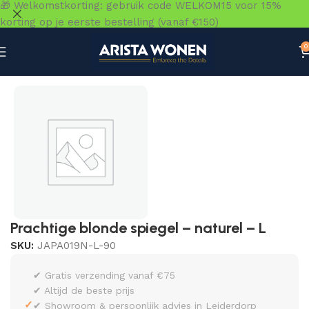
🎁 Welkomstkorting: gebruik code WELKOM15 voor 15%
korting op je eerste bestelling (vanaf €150)
0
Home
»
Winkel
»
Accessoires
»
Spiegels
»
Prachtige blonde
Prachtige blonde spiegel – naturel – L
SKU:
JAPA019N-L-90
✔ Gratis verzending vanaf €75
✔ Altijd de beste prijs
✓
✔ Showroom & persoonlijk advies in Leiderdorp