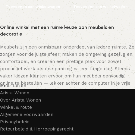
Toevoegen aan winkelwagen
Toevoegen aan winkelwagen
Online winkel met een ruime keuze aan meubels en
decoratie
Meubels zijn een onmisbaar onderdeel van iedere ruimte. Ze
zorgen voor de juiste sfeer, maken de omgeving gezellig en
comfortabel, en creëren een prettige plek voor zowel
productief werk als ontspanning na een lange dag. Steeds
vaker kiezen klanten ervoor om hun meubels eenvoudig
online te bestellen — lekker achter de computer in je vrije
Meer Lezen
tijd, terwijl je rustig door het assortiment bladert en het
Arista Wonen
meubelstuk kiest dat bij je past. Onze online winkel biedt
Over Arista Wonen
een uitgebreide catalogus met meubels voor zowel thuis als
Winkel & route
kantoor.
Algemene voorwaarden
Privacybeleid
Meubelproductie is een moderne vorm van kunst
Retourbeleid & Herroepingsrecht