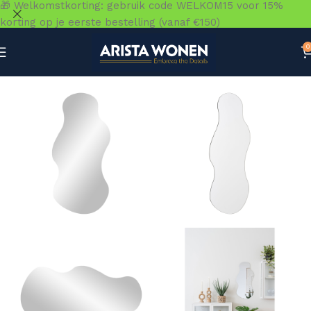
🎁 Welkomstkorting: gebruik code WELKOM15 voor 15%
korting op je eerste bestelling (vanaf €150)
0
Home
»
Winkel
»
Accessoires
»
Spiegels
»
Palermo Mirror 