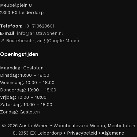
Ons assortiment bestaat uit producten van betrouwbare
Meubelplein 8
merken die al jarenlang hun vakmanschap en eerlijkheid
2353 EX Leiderdorp
bewijzen. Al onze leveranciers garanderen meubels van
hoge kwaliteit, met een duurzaam karakter, een
Telefoon:
+31 713628601
aantrekkelijk design en optimale veiligheid — zodat je
E-mail:
info@aristawonen.nl
jarenlang kunt genieten van jouw interieur.
📍 Routebeschrijving (Google Maps)
Openingstijden
Maandag: Gesloten
Dinsdag: 10:00 – 18:00
Woensdag: 10:00 – 18:00
Donderdag: 10:00 – 18:00
Vrijdag: 10:00 – 18:00
Zaterdag: 10:00 – 18:00
Zondag: Gesloten
© 2026 Arista Wonen • Woonboulevard Wooon, Meubelplein
8, 2353 EX Leiderdorp •
Privacybeleid
•
Algemene