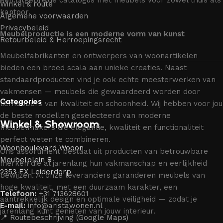
een uitgebreide catalogus met meubels voor zowel thuis als
Winkel & route
kantoor.
Algemene voorwaarden
Privacybeleid
Meubelproductie is een moderne vorm van kunst
Retourbeleid & Herroepingsrecht
Meubelfabrikanten en ontwerpers van woonartikelen
bieden een breed scala aan unieke creaties. Naast
standaardproducten vind je ook echte meesterwerken van
vakmensen — meubels die gewaardeerd worden door
Categories
liefhebbers van kwaliteit en schoonheid. Wij hebben voor jou
de beste modellen geselecteerd van moderne
Winkel & Showroom
meubelmakers die elegantie, kwaliteit en functionaliteit
perfect weten te combineren.
Woonboulevard Wooon
Ons assortiment bestaat uit producten van betrouwbare
Meubelplein 8
merken die al jarenlang hun vakmanschap en eerlijkheid
2353 EX Leiderdorp
bewijzen. Al onze leveranciers garanderen meubels van
hoge kwaliteit, met een duurzaam karakter, een
Telefoon:
+31 713628601
aantrekkelijk design en optimale veiligheid — zodat je
E-mail:
info@aristawonen.nl
jarenlang kunt genieten van jouw interieur.
📍 Routebeschrijving (Google Maps)