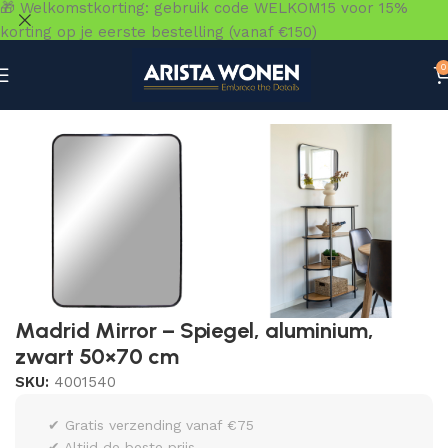
🎁 Welkomstkorting: gebruik code WELKOM15 voor 15%
korting op je eerste bestelling (vanaf €150)
0
Home
»
Winkel
»
Accessoires
»
Spiegels
»
Madrid Mirror – 
Madrid Mirror – Spiegel, aluminium,
zwart 50×70 cm
SKU:
4001540
✔ Gratis verzending vanaf €75
✔ Altijd de beste prijs