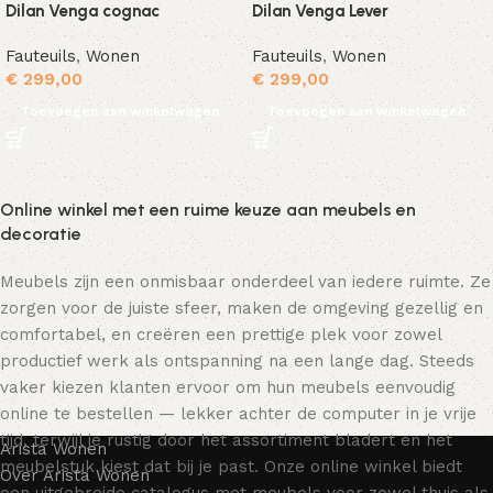
Dilan Venga cognac
Dilan Venga Lever
Fauteuils
,
Wonen
Fauteuils
,
Wonen
€
299,00
€
299,00
Toevoegen aan winkelwagen
Toevoegen aan winkelwagen
Online winkel met een ruime keuze aan meubels en
decoratie
Meubels zijn een onmisbaar onderdeel van iedere ruimte. Ze
zorgen voor de juiste sfeer, maken de omgeving gezellig en
comfortabel, en creëren een prettige plek voor zowel
productief werk als ontspanning na een lange dag. Steeds
vaker kiezen klanten ervoor om hun meubels eenvoudig
online te bestellen — lekker achter de computer in je vrije
tijd, terwijl je rustig door het assortiment bladert en het
Arista Wonen
meubelstuk kiest dat bij je past. Onze online winkel biedt
Over Arista Wonen