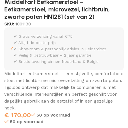
Middelfart Eetkamerstoel –
Eetkamerstoel, microvezel, lichtbruin,
zwarte poten HN1281 (set van 2)
SKU:
1001190
✔ Gratis verzending vanaf €75
✔ Altijd de beste prijs
✓
✔ Showroom & persoonlijk advies in Leiderdorp
✔ Veilig & betrouwbaar – 2 jaar garantie
✔ Snelle levering binnen Nederland & België
Middelfart eetkamerstoel — een stijlvolle, comfortabele
stoel met lichtbruine microvezelzitting en zwarte poten.
Tijdloos ontwerp dat makkelijk te combineren is met
verschillende interieurstijlen en perfect geschikt voor
dagelijks gebruik aan de eettafel of in een gezellige
hoek.
€
170,00
50 op voorraad
50 op voorraad