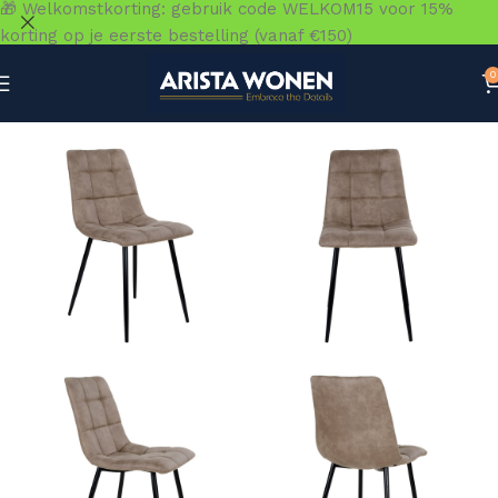
🎁 Welkomstkorting: gebruik code WELKOM15 voor 15%
korting op je eerste bestelling (vanaf €150)
0
Home
»
Winkel
»
Zitmeubelen
»
Eetkamerstoelen
»
Middelf