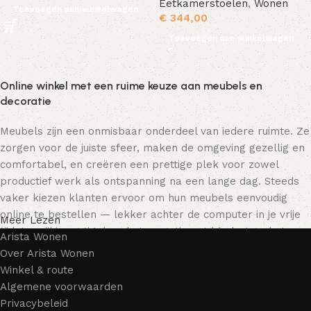
Eetkamerstoelen
,
Wonen
Toevoegen aan winkelwagen
€
344,00
Toevoegen aan winkelwagen
Online winkel met een ruime keuze aan meubels en
decoratie
Meubels zijn een onmisbaar onderdeel van iedere ruimte. Ze
zorgen voor de juiste sfeer, maken de omgeving gezellig en
comfortabel, en creëren een prettige plek voor zowel
productief werk als ontspanning na een lange dag. Steeds
vaker kiezen klanten ervoor om hun meubels eenvoudig
online te bestellen — lekker achter de computer in je vrije
Meer Lezen
tijd, terwijl je rustig door het assortiment bladert en het
Arista Wonen
meubelstuk kiest dat bij je past. Onze online winkel biedt
Over Arista Wonen
een uitgebreide catalogus met meubels voor zowel thuis als
Winkel & route
kantoor.
Algemene voorwaarden
Privacybeleid