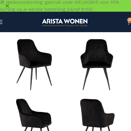
🎁 Welkomstkorting: gebruik code WELKOM15 voor 15%
korting op je eerste bestelling (vanaf €150)
0
Home
»
Winkel
»
Zitmeubelen
»
Eetkamerstoelen
»
Harbo 