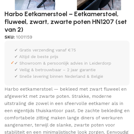
Harbo Eetkamerstoel – Eetkamerstoel,
fluweel, zwart, zwarte poten HN1207 (set
van 2)
SKU:
1001159
✔ Gratis verzending vanaf €75
✔ Altijd de beste prijs
✓
✔ Showroom & persoonlijk advies in Leiderdorp
✔ Veilig & betrouwbaar – 2 jaar garantie
✔ Snelle levering binnen Nederland & België
Harbo eetkamerstoel — bekleed met zwart fluweel en
afgewerkt met zwarte poten. Strakke, moderne
uitstraling die zowel in een sfeervolle eetkamer als in
een eigentijds thuiskantoor past. De zachte bekleding en
comfortabele zitting maken lange diners of werkuren
aangenamer, terwijl de slanke, zwarte poten voor
stabiliteit en een minimalistische look zorgen. Eenvoudig