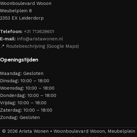
Woonboulevard Wooon
Ons assortiment bestaat uit producten van betrouwbare
Meubelplein 8
merken die al jarenlang hun vakmanschap en eerlijkheid
2353 EX Leiderdorp
bewijzen. Al onze leveranciers garanderen meubels van
hoge kwaliteit, met een duurzaam karakter, een
Telefoon:
+31 713628601
aantrekkelijk design en optimale veiligheid — zodat je
E-mail:
info@aristawonen.nl
jarenlang kunt genieten van jouw interieur.
📍 Routebeschrijving (Google Maps)
Openingstijden
Maandag: Gesloten
Dinsdag: 10:00 – 18:00
Woensdag: 10:00 – 18:00
Donderdag: 10:00 – 18:00
Vrijdag: 10:00 – 18:00
Zaterdag: 10:00 – 18:00
Zondag: Gesloten
© 2026 Arista Wonen • Woonboulevard Wooon, Meubelplein