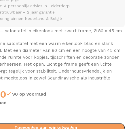
& persoonlijk advies in Leiderdorp
etrouwbaar – 2 jaar garantie
vering binnen Nederland & België
 — salontafel in eikenlook met zwart frame, Ø 80 x 45 cm
ne salontafel met een warm eikenlook blad en slank
l. Met een diameter van 80 cm en een hoogte van 45 cm
ende ruimte voor kopjes, tijdschriften en decoratie zonder
rheersen. Het open, luchtige frame geeft een lichte
orgt tegelijk voor stabiliteit. Onderhoudsvriendelijk en
st moeiteloos in zowel Scandinavische als industriële
00
90 op voorraad
aad
Toevoegen aan winkelwagen