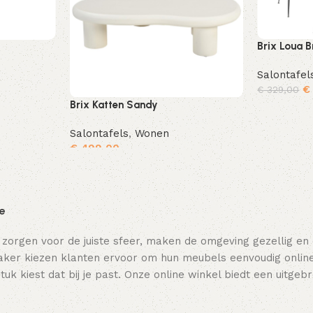
Brix Loua B
Salontafel
€
€
329,00
Brix Katten Sandy
Toevoegen aan winkelwagen
Salontafels
,
Wonen
€
499,00
Toevoegen aan winkelwagen
ie
 zorgen voor de juiste sfeer, maken de omgeving gezellig en
ker kiezen klanten ervoor om hun meubels eenvoudig online t
tuk kiest dat bij je past. Onze online winkel biedt een uitge