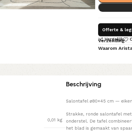
Offerte & le
Vergelijk
O
Verzending
Waarom Arist
Beschrijving
Salontafel ø80×45 cm — eike
Strakke, ronde salontafel me
0,01 kg
onderstel. De tafel combineer
het blad is gemaakt van spaa