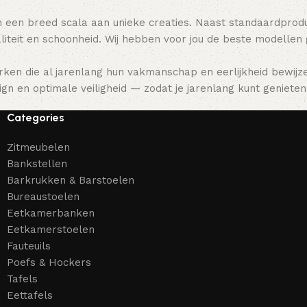
 een breed scala aan unieke creaties. Naast standaardpro
teit en schoonheid. Wij hebben voor jou de beste modellen
ken die al jarenlang hun vakmanschap en eerlijkheid bewijz
gn en optimale veiligheid — zodat je jarenlang kunt genieten 
Categories
Zitmeubelen
Bankstellen
Barkrukken & Barstoelen
Bureaustoelen
Eetkamerbanken
Eetkamerstoelen
Fauteuils
Poefs & Hockers
Tafels
Eettafels