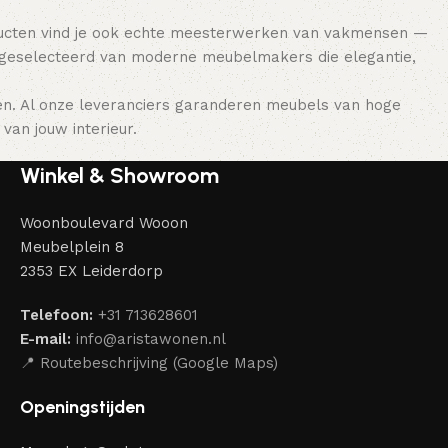
ducten vind je ook echte meesterwerken van vakmensen —
 geselecteerd van moderne meubelmakers die elegantie,
en. Al onze leveranciers garanderen meubels van hoge
van jouw interieur.
Winkel & Showroom
Woonboulevard Wooon
Meubelplein 8
2353 EX Leiderdorp
Telefoon:
+31 713628601
E-mail:
info@aristawonen.nl
📍 Routebeschrijving (Google Maps)
Openingstijden