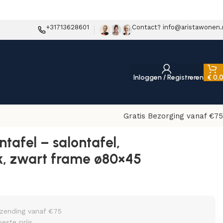
+31713628601
Contact? info@aristawonen.
Inloggen / Registreren
€
0,
Gratis Bezorging vanaf €75
ntafel – salontafel,
k, zwart frame ø80×45
rzending vanaf €75
beste prijs