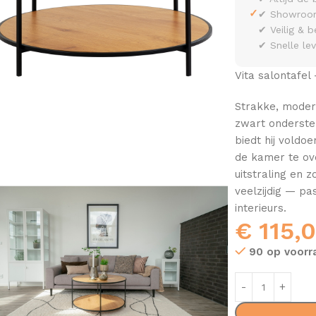
✓
✔ Showroom 
✔ Veilig & b
✔ Snelle le
Vita salontafel
Strakke, moder
zwart onderste
biedt hij voldo
de kamer te ove
uitstraling en z
veelzijdig — pa
interieurs.
€
115,
90 op voorr