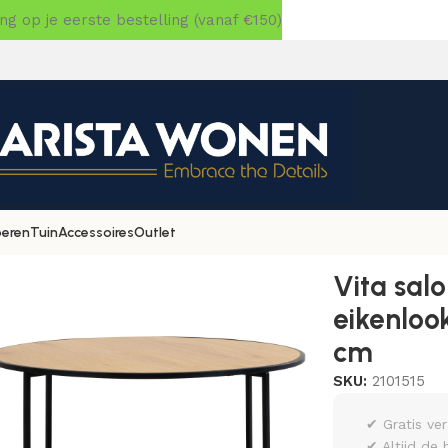
 op je eerste bestelling (vanaf €150)
oeren
Tuin
Accessoires
Outlet
alontafel, eikenlook, zwart frame ø80×45 cm
Vita salo
eikenloo
cm
SKU:
2101515
✔ Gratis ve
✔ Altijd de 