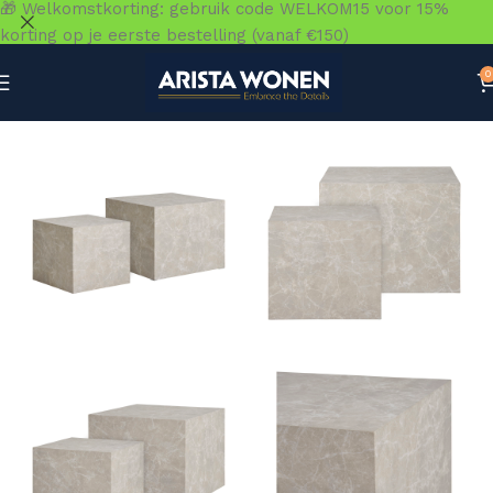
🎁 Welkomstkorting: gebruik code WELKOM15 voor 15%
korting op je eerste bestelling (vanaf €150)
0
Home
»
Winkel
»
Tafels
»
Salontafels
»
Prague Salontafel 