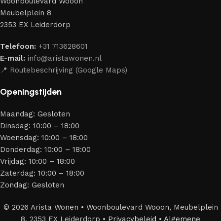
Woonboulevard Wooon
Ons assortiment bestaat uit producten van betrouwbare
Meubelplein 8
merken die al jarenlang hun vakmanschap en eerlijkheid
2353 EX Leiderdorp
bewijzen. Al onze leveranciers garanderen meubels van
hoge kwaliteit, met een duurzaam karakter, een
Telefoon:
+31 713628601
aantrekkelijk design en optimale veiligheid — zodat je
E-mail:
info@aristawonen.nl
jarenlang kunt genieten van jouw interieur.
📍 Routebeschrijving (Google Maps)
Openingstijden
Maandag: Gesloten
Dinsdag: 10:00 – 18:00
Woensdag: 10:00 – 18:00
Donderdag: 10:00 – 18:00
Vrijdag: 10:00 – 18:00
Zaterdag: 10:00 – 18:00
Zondag: Gesloten
© 2026 Arista Wonen • Woonboulevard Wooon, Meubelplein
8, 2353 EX Leiderdorp •
Privacybeleid
•
Algemene