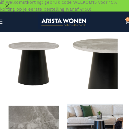
🎁 Welkomstkorting: gebruik code WELKOM15 voor 15%
korting op je eerste bestelling (vanaf €150)
0
Home
»
Winkel
»
Tafels
»
Salontafels
»
Brito Salontafel –