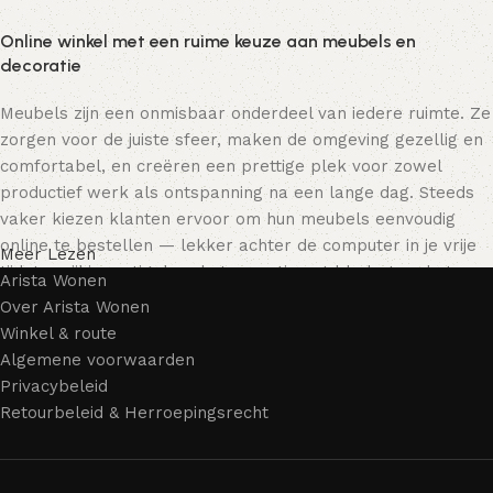
Online winkel met een ruime keuze aan meubels en
decoratie
Meubels zijn een onmisbaar onderdeel van iedere ruimte. Ze
zorgen voor de juiste sfeer, maken de omgeving gezellig en
comfortabel, en creëren een prettige plek voor zowel
productief werk als ontspanning na een lange dag. Steeds
vaker kiezen klanten ervoor om hun meubels eenvoudig
online te bestellen — lekker achter de computer in je vrije
Meer Lezen
tijd, terwijl je rustig door het assortiment bladert en het
Arista Wonen
meubelstuk kiest dat bij je past. Onze online winkel biedt
Over Arista Wonen
een uitgebreide catalogus met meubels voor zowel thuis als
Winkel & route
kantoor.
Algemene voorwaarden
Privacybeleid
Meubelproductie is een moderne vorm van kunst
Retourbeleid & Herroepingsrecht
Meubelfabrikanten en ontwerpers van woonartikelen
bieden een breed scala aan unieke creaties. Naast