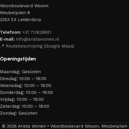
perfect weten te combineren.
Woonboulevard Wooon
Ons assortiment bestaat uit producten van betrouwbare
Meubelplein 8
merken die al jarenlang hun vakmanschap en eerlijkheid
2353 EX Leiderdorp
bewijzen. Al onze leveranciers garanderen meubels van
hoge kwaliteit, met een duurzaam karakter, een
Telefoon:
+31 713628601
aantrekkelijk design en optimale veiligheid — zodat je
E-mail:
info@aristawonen.nl
jarenlang kunt genieten van jouw interieur.
📍 Routebeschrijving (Google Maps)
Openingstijden
Maandag: Gesloten
Dinsdag: 10:00 – 18:00
Woensdag: 10:00 – 18:00
Donderdag: 10:00 – 18:00
Vrijdag: 10:00 – 18:00
Zaterdag: 10:00 – 18:00
Zondag: Gesloten
© 2026 Arista Wonen • Woonboulevard Wooon, Meubelplein