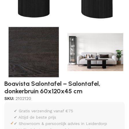
Boavista Salontafel – Salontafel,
donkerbruin 60x120x45 cm
SKU:
2102120
✔ Gratis verzending vanaf €75
✔ Altijd de beste prijs
✓
✔ Showroom & persoonlijk advies in Leiderdorp