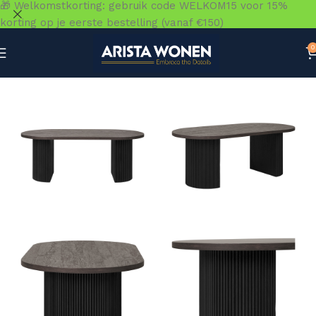
🎁 Welkomstkorting: gebruik code WELKOM15 voor 15%
korting op je eerste bestelling (vanaf €150)
0
Home
»
Winkel
»
Tafels
»
Salontafels
»
Boavista Salontafe