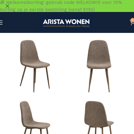
🎁 Welkomstkorting: gebruik code WELKOM15 voor 15%
korting op je eerste bestelling (vanaf €150)
0
Home
»
Winkel
»
Zitmeubelen
»
Eetkamerstoelen
»
Stockh