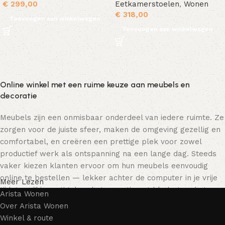
€
299,00
Eetkamerstoelen
,
Wonen
€
318,00
Toevoegen aan winkelwagen
Toevoegen aan winkelwagen
Online winkel met een ruime keuze aan meubels en
decoratie
Meubels zijn een onmisbaar onderdeel van iedere ruimte. Ze
zorgen voor de juiste sfeer, maken de omgeving gezellig en
comfortabel, en creëren een prettige plek voor zowel
productief werk als ontspanning na een lange dag. Steeds
vaker kiezen klanten ervoor om hun meubels eenvoudig
online te bestellen — lekker achter de computer in je vrije
Meer Lezen
tijd, terwijl je rustig door het assortiment bladert en het
Arista Wonen
meubelstuk kiest dat bij je past. Onze online winkel biedt
Over Arista Wonen
een uitgebreide catalogus met meubels voor zowel thuis als
Winkel & route