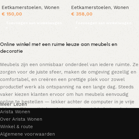
Eetkamerstoelen
,
Wonen
Eetkamerstoelen
,
Wonen
€
150,00
€
358,00
Toevoegen aan winkelwagen
Toevoegen aan winkelwagen
Online winkel met een ruime keuze aan meubels en
decoratie
Meubels zijn een onmisbaar onderdeel van iedere ruimte. Ze
zorgen voor de juiste sfeer, maken de omgeving gezellig en
comfortabel, en creëren een prettige plek voor zowel
productief werk als ontspanning na een lange dag. Steeds
vaker kiezen klanten ervoor om hun meubels eenvoudig
online te bestellen — lekker achter de computer in je vrije
Meer Lezen
tijd, terwijl je rustig door het assortiment bladert en het
Arista Wonen
meubelstuk kiest dat bij je past. Onze online winkel biedt
Over Arista Wonen
een uitgebreide catalogus met meubels voor zowel thuis als
Winkel & route
kantoor.
Algemene voorwaarden