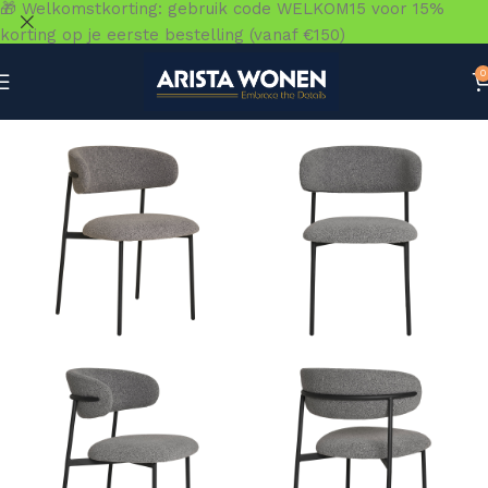
🎁 Welkomstkorting: gebruik code WELKOM15 voor 15%
korting op je eerste bestelling (vanaf €150)
0
Home
»
Winkel
»
Zitmeubelen
»
Eetkamerstoelen
»
Mira ee