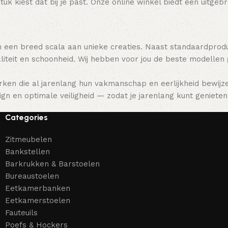
tuk kiest dat bij je past. Onze online winkel biedt een uitge
 een breed scala aan unieke creaties. Naast standaardpro
teit en schoonheid. Wij hebben voor jou de beste modellen
ken die al jarenlang hun vakmanschap en eerlijkheid bewijz
gn en optimale veiligheid — zodat je jarenlang kunt genieten 
Categories
Zitmeubelen
Bankstellen
Barkrukken & Barstoelen
Bureaustoelen
Eetkamerbanken
Eetkamerstoelen
Fauteuils
Poefs & Hockers