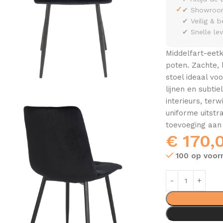
✓
✔ Showroom 
✔ Veilig & b
✔ Snelle le
Middelfart-eetk
poten. Zachte,
stoel ideaal voo
lijnen en subti
interieurs, terw
uniforme uitstr
toevoeging aan
€
170,
100 op voor