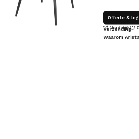
Offerte & le
Vergelijk
O
Verzending
Waarom Arist