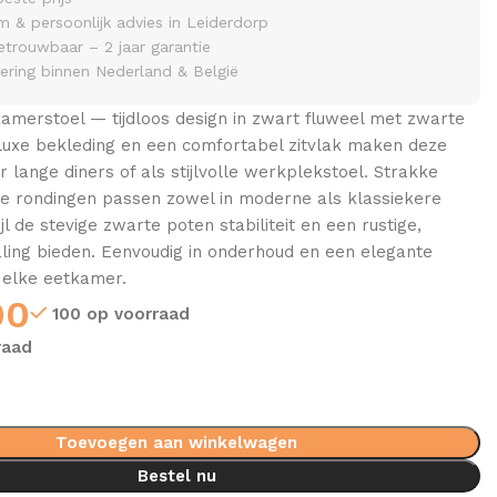
& persoonlijk advies in Leiderdorp
etrouwbaar – 2 jaar garantie
vering binnen Nederland & België
amerstoel — tijdloos design in zwart fluweel met zwarte
 luxe bekleding en een comfortabel zitvlak maken deze
r lange diners of als stijlvolle werkplekstoel. Strakke
ele rondingen passen zowel in moderne als klassiekere
ijl de stevige zwarte poten stabiliteit en een rustige,
aling bieden. Eenvoudig in onderhoud en een elegante
 elke eetkamer.
00
100 op voorraad
raad
Toevoegen aan winkelwagen
Bestel nu