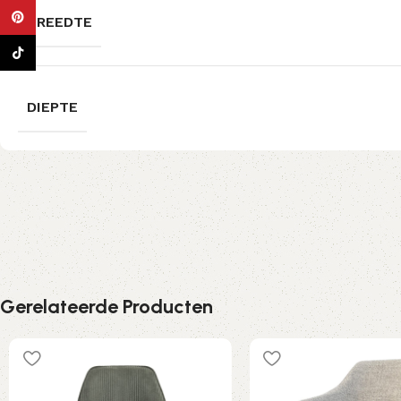
Pinterest
BREEDTE
TikTok
DIEPTE
Gerelateerde Producten