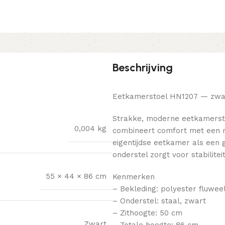
Beschrijving
Eetkamerstoel HN1207 — zwar
Strakke, moderne eetkamersto
0,004 kg
combineert comfort met een mi
eigentijdse eetkamer als een 
onderstel zorgt voor stabilite
55 × 44 × 86 cm
Kenmerken
– Bekleding: polyester fluweel
– Onderstel: staal, zwart
– Zithoogte: 50 cm
Zwart
– Totale hoogte: 86 cm