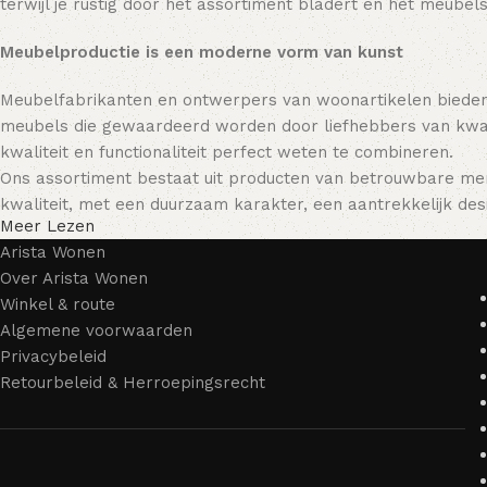
terwijl je rustig door het assortiment bladert en het meubels
Meubelproductie is een moderne vorm van kunst
Meubelfabrikanten en ontwerpers van woonartikelen bieden
meubels die gewaardeerd worden door liefhebbers van kwali
kwaliteit en functionaliteit perfect weten te combineren.
Ons assortiment bestaat uit producten van betrouwbare mer
kwaliteit, met een duurzaam karakter, een aantrekkelijk desi
Meer Lezen
Arista Wonen
Over Arista Wonen
Winkel & route
Algemene voorwaarden
Privacybeleid
Retourbeleid & Herroepingsrecht