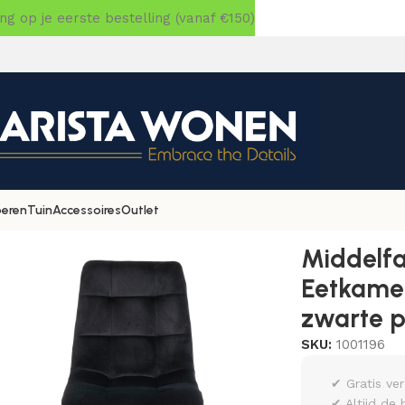
 op je eerste bestelling (vanaf €150)
oeren
Tuin
Accessoires
Outlet
fart Eetkamerstoel – Eetkamerstoel, fluweel, zwart, zwarte
Middelfa
Eetkamer
zwarte p
SKU:
1001196
✔ Gratis ve
✔ Altijd de 