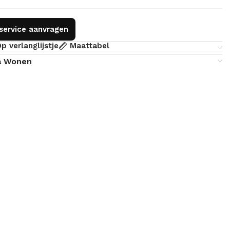
gservice aanvragen
p verlanglijstje
Maattabel
a Wonen