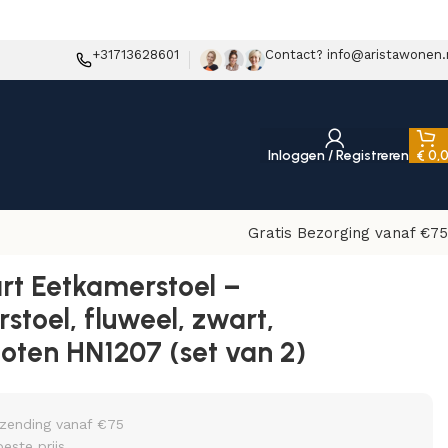
+31713628601
Contact? info@aristawonen.
Inloggen / Registreren
€
0,
Gratis Bezorging vanaf €75
 poten HN1207 (set van 2)
rt Eetkamerstoel –
stoel, fluweel, zwart,
oten HN1207 (set van 2)
rzending vanaf €75
beste prijs