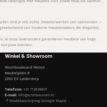
breide catalogus met meubels voor zowel thuis als kantoor.
ducten vind je ook echte meesterwerken van vakmensen —
 geselecteerd van moderne meubelmakers die elegantie,
en. Al onze leveranciers garanderen meubels van hoge
van jouw interieur.
Winkel & Showroom
Woonboulevard Wooon
Meubelplein 8
2353 EX Leiderdorp
Telefoon:
+31 713628601
E-mail:
info@aristawonen.nl
📍 Routebeschrijving (Google Maps)