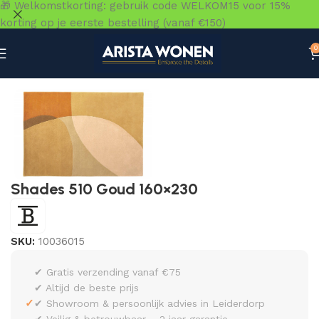
🎁 Welkomstkorting: gebruik code WELKOM15 voor 15%
korting op je eerste bestelling (vanaf €150)
0
Home
»
Winkel
»
Vloeren
»
Vloerkleden
»
Shades 510 Goud
Shades 510 Goud 160×230
SKU:
10036015
✔ Gratis verzending vanaf €75
✔ Altijd de beste prijs
✓
✔ Showroom & persoonlijk advies in Leiderdorp