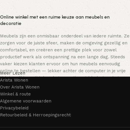
Online winkel met een ruime keuze aan meubels en
decoratie
Meubels zijn een onmisbaar onderdeel van iedere ruimte. Ze
zorgen voor de juiste sfeer, maken de omgeving gezellig en
comfortabel, en creëren een prettige plek voor zowel
productief werk als ontspanning na een lange dag. Steeds
vaker kiezen klanten ervoor om hun meubels eenvoudig
online te bestellen — lekker achter de computer in je vrije
Meer Lezen
tijd, terwijl je rustig door het assortiment bladert en het
Arista Wonen
meubelstuk kiest dat bij je past. Onze online winkel biedt
Over Arista Wonen
een uitgebreide catalogus met meubels voor zowel thuis als
Winkel & route
kantoor.
Algemene voorwaarden
Privacybeleid
Meubelproductie is een moderne vorm van kunst
Retourbeleid & Herroepingsrecht
Meubelfabrikanten en ontwerpers van woonartikelen