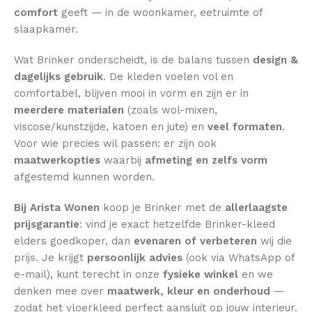
comfort
geeft — in de woonkamer, eetruimte of
slaapkamer.
Wat Brinker onderscheidt, is de balans tussen
design &
dagelijks gebruik
. De kleden voelen vol en
comfortabel, blijven mooi in vorm en zijn er in
meerdere materialen
(zoals wol-mixen,
viscose/kunstzijde, katoen en jute) en
veel formaten
.
Voor wie precies wil passen: er zijn ook
maatwerkopties
waarbij
afmeting en zelfs vorm
afgestemd kunnen worden.
Bij Arista Wonen
koop je Brinker met de
allerlaagste
prijsgarantie
: vind je exact hetzelfde Brinker-kleed
elders goedkoper, dan
evenaren of verbeteren
wij die
prijs. Je krijgt
persoonlijk advies
(ook via WhatsApp of
e-mail), kunt terecht in onze
fysieke winkel
en we
denken mee over
maatwerk, kleur en onderhoud
—
zodat het vloerkleed perfect aansluit op jouw interieur.