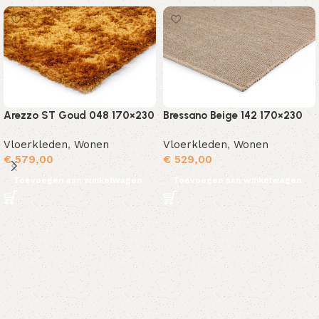
Arezzo ST Goud 048 170×230
Bressano Beige 142 170×230
Vloerkleden
,
Wonen
Vloerkleden
,
Wonen
€
579,00
€
529,00
Toevoegen aan winkelwagen
Toevoegen aan winkelwagen