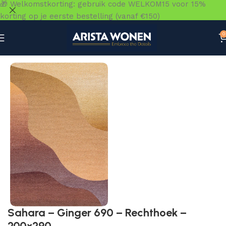
🎁 Welkomstkorting: gebruik code WELKOM15 voor 15%
korting op je eerste bestelling (vanaf €150)
0
Home
»
Winkel
»
Vloeren
»
Vloerkleden
»
Sahara – Ginger
Sahara – Ginger 690 – Rechthoek –
200×290