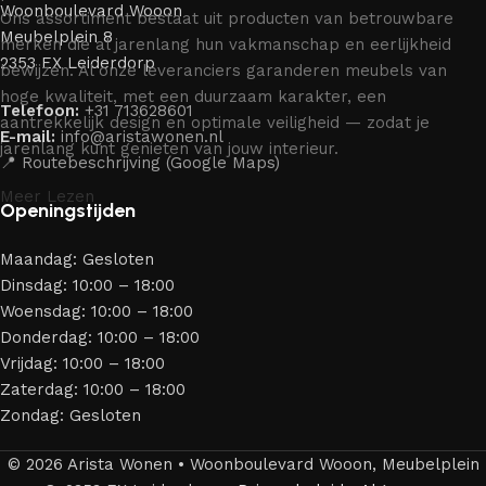
Woonboulevard Wooon
Ons assortiment bestaat uit producten van betrouwbare
Meubelplein 8
merken die al jarenlang hun vakmanschap en eerlijkheid
2353 EX Leiderdorp
bewijzen. Al onze leveranciers garanderen meubels van
hoge kwaliteit, met een duurzaam karakter, een
Telefoon:
+31 713628601
aantrekkelijk design en optimale veiligheid — zodat je
E-mail:
info@aristawonen.nl
jarenlang kunt genieten van jouw interieur.
📍 Routebeschrijving (Google Maps)
Meer Lezen
Openingstijden
Maandag: Gesloten
Dinsdag: 10:00 – 18:00
Woensdag: 10:00 – 18:00
Donderdag: 10:00 – 18:00
Vrijdag: 10:00 – 18:00
Zaterdag: 10:00 – 18:00
Zondag: Gesloten
© 2026 Arista Wonen • Woonboulevard Wooon, Meubelplein