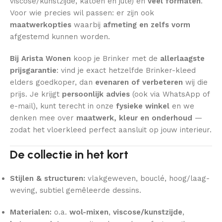
viscose/kunstzijde, katoen en jute) en
veel formaten
.
Voor wie precies wil passen: er zijn ook
maatwerkopties
waarbij
afmeting en zelfs vorm
afgestemd kunnen worden.
Bij Arista Wonen
koop je Brinker met de
allerlaagste
prijsgarantie
: vind je exact hetzelfde Brinker-kleed
elders goedkoper, dan
evenaren of verbeteren
wij die
prijs. Je krijgt
persoonlijk advies
(ook via WhatsApp of
e-mail), kunt terecht in onze
fysieke winkel
en we
denken mee over
maatwerk, kleur en onderhoud
—
zodat het vloerkleed perfect aansluit op jouw interieur.
De collectie in het kort
Stijlen & structuren:
vlakgeweven, bouclé, hoog/laag-
weving, subtiel gemêleerde dessins.
Materialen:
o.a.
wol-mixen
,
viscose/kunstzijde
,