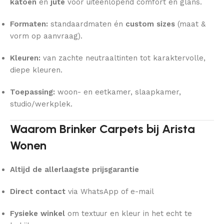
katoen
en
jute
voor uiteenlopend comfort en glans.
Formaten:
standaardmaten én
custom sizes
(maat &
vorm op aanvraag).
Kleuren:
van zachte neutraaltinten tot karaktervolle,
diepe kleuren.
Toepassing:
woon- en eetkamer, slaapkamer,
studio/werkplek.
Waarom Brinker Carpets bij Arista
Wonen
Altijd de allerlaagste prijsgarantie
Direct contact
via WhatsApp of e-mail
Fysieke winkel
om textuur en kleur in het echt te