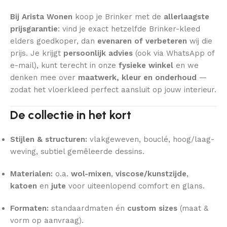
Bij Arista Wonen
koop je Brinker met de
allerlaagste
prijsgarantie
: vind je exact hetzelfde Brinker-kleed
elders goedkoper, dan
evenaren of verbeteren
wij die
prijs. Je krijgt
persoonlijk advies
(ook via WhatsApp of
e-mail), kunt terecht in onze
fysieke winkel
en we
denken mee over
maatwerk, kleur en onderhoud
—
zodat het vloerkleed perfect aansluit op jouw interieur.
De collectie in het kort
Stijlen & structuren:
vlakgeweven, bouclé, hoog/laag-
weving, subtiel gemêleerde dessins.
Materialen:
o.a.
wol-mixen
,
viscose/kunstzijde
,
katoen
en
jute
voor uiteenlopend comfort en glans.
Formaten:
standaardmaten én
custom sizes
(maat &
vorm op aanvraag).