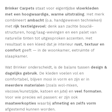
Brinker Carpets
staat voor eigentijdse
vloerkleden
met een hoogwaardige, warme uitstraling
. Het merk
combineert
ambacht
(o.a. handgeweven technieken)
met
rijk textielgevoel
: denk aan zachte bouclé-
structuren, hoog/laag-wevingen en een palet van
naturelle tinten tot uitgesproken accenten. Het
resultaat is een kleed dat je interieur
rust, textuur en
comfort
geeft — in de woonkamer, eetruimte of
slaapkamer.
Wat Brinker onderscheidt, is de balans tussen
design &
dagelijks gebruik
. De kleden voelen vol en
comfortabel, blijven mooi in vorm en zijn er in
meerdere materialen
(zoals wol-mixen,
viscose/kunstzijde, katoen en jute) en
veel formaten
.
Voor wie precies wil passen: er zijn ook
maatwerkopties
waarbij
afmeting en zelfs vorm
afgestemd kunnen worden.