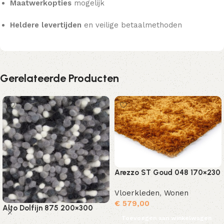
Maatwerkopties
mogelijk
Heldere levertijden
en veilige betaalmethoden
Gerelateerde Producten
Arezzo ST Goud 048 170×230
Vloerkleden
,
Wonen
€
579,00
Alto Dolfijn 875 200×300
Toevoegen aan winkelwagen