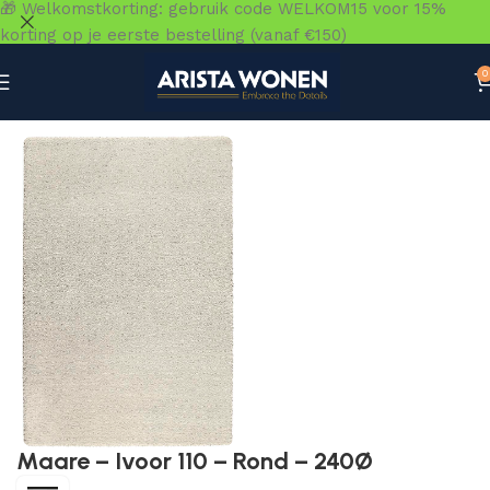
🎁 Welkomstkorting: gebruik code WELKOM15 voor 15%
korting op je eerste bestelling (vanaf €150)
0
Home
»
Winkel
»
Vloeren
»
Vloerkleden
»
Maare – Ivoor 11
Maare – Ivoor 110 – Rond – 240Ø