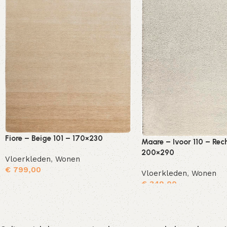
Fiore – Beige 101 – 170×230
Maare – Ivoor 110 – Rec
200×290
Vloerkleden
,
Wonen
€
799,00
Vloerkleden
,
Wonen
€
349,00
Toevoegen aan winkelwagen