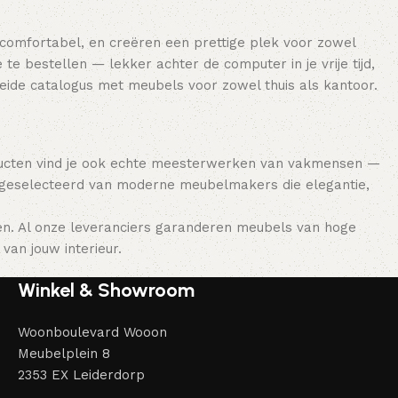
 comfortabel, en creëren een prettige plek voor zowel
e bestellen — lekker achter de computer in je vrije tijd,
breide catalogus met meubels voor zowel thuis als kantoor.
ducten vind je ook echte meesterwerken van vakmensen —
 geselecteerd van moderne meubelmakers die elegantie,
en. Al onze leveranciers garanderen meubels van hoge
van jouw interieur.
Winkel & Showroom
Woonboulevard Wooon
Meubelplein 8
2353 EX Leiderdorp