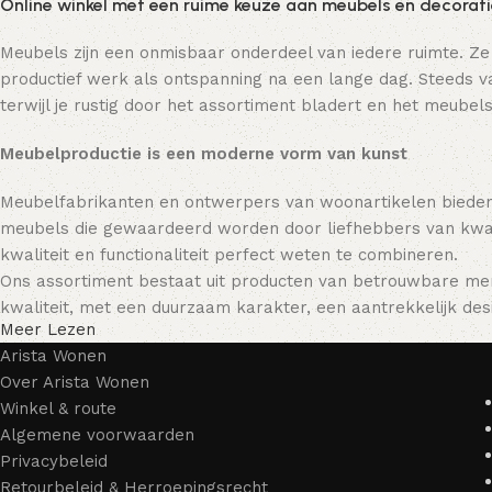
Online winkel met een ruime keuze aan meubels en decorat
Meubels zijn een onmisbaar onderdeel van iedere ruimte. Ze
productief werk als ontspanning na een lange dag. Steeds va
terwijl je rustig door het assortiment bladert en het meubels
Meubelproductie is een moderne vorm van kunst
Meubelfabrikanten en ontwerpers van woonartikelen bieden
meubels die gewaardeerd worden door liefhebbers van kwali
kwaliteit en functionaliteit perfect weten te combineren.
Ons assortiment bestaat uit producten van betrouwbare mer
kwaliteit, met een duurzaam karakter, een aantrekkelijk desi
Meer Lezen
Arista Wonen
Over Arista Wonen
Winkel & route
Algemene voorwaarden
Privacybeleid
Retourbeleid & Herroepingsrecht