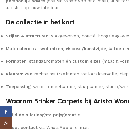
persoonlijk advies
(ook via WhatsApp of e-mail), kunt ter
aansluit op jouw interieur.
De collectie in het kort
Stijlen & structuren:
vlakgeweven, bouclé, hoog/laag-wevi
Materialen:
o.a.
wol-mixen
,
viscose/kunstzijde
,
katoen
e
Formaten:
standaardmaten én
custom sizes
(maat & vorm
Kleuren:
van zachte neutraaltinten tot karaktervolle, diep
Toepassing:
woon- en eetkamer, slaapkamer, studio/wer
Waarom Brinker Carpets bij Arista Won
Facebook
Altijd de allerlaagste prijsgarantie
Instagram
Direct contact
via WhatsApp of e-mail