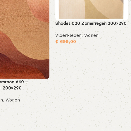
Shades 020 Zomerregen 200×290
Vloerkleden
,
Wonen
€
699,00
Toevoegen aan winkelwagen
ersrood 640 –
 – 200×290
en
,
Wonen
Toevoegen aan winkelwagen