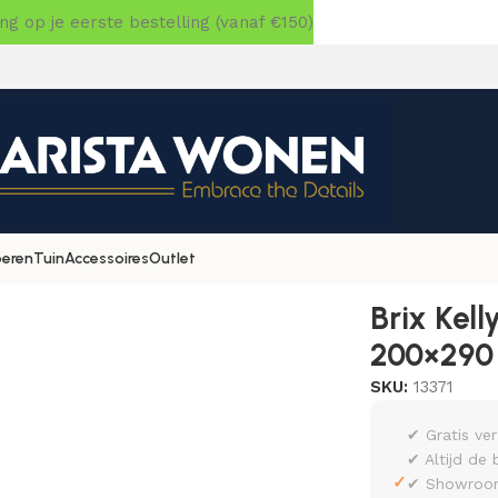
 op je eerste bestelling (vanaf €150)
oeren
Tuin
Accessoires
Outlet
ge Zwart 200×290 cm
Brix Kel
200×290
SKU:
13371
✔ Gratis ve
✔ Altijd de 
✓
✔ Showroom 