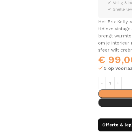
✔ Veilig & b
✔ Snelle le
Het Brix Kelly-
tijdloze vintag
brengt warmte e
om je interieur
sfeer wilt creë
€
99,0
5 op voorra
Offerte & le