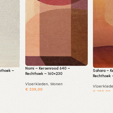
Nomi – Kersenrood 640 –
Sahara – K
hthoek –
Rechthoek – 160×230
Rechthoek
Vloerkleden
,
Wonen
Vloerkled
€
239,00
€
389,00
Toevoegen aan winkelwagen
Toevoegen aan winkelwagen