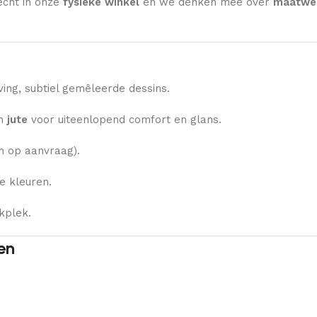
echt in onze
fysieke winkel
en we denken mee over
maatwer
ng, subtiel gemêleerde dessins.
n
jute
voor uiteenlopend comfort en glans.
 op aanvraag).
e kleuren.
kplek.
en