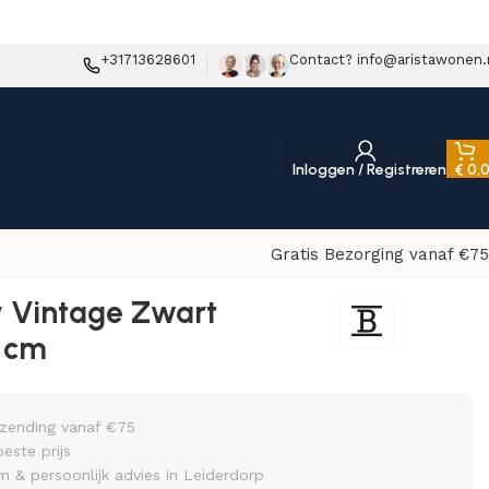
+31713628601
Contact? info@aristawonen.
Inloggen / Registreren
€
0,
Gratis Bezorging vanaf €75
ly Vintage Zwart
 cm
rzending vanaf €75
beste prijs
& persoonlijk advies in Leiderdorp