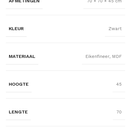
AFMETINGEN
70 × 70 × 45 cm
KLEUR
Zwart
MATERIAAL
Eikenfineer, MDF
HOOGTE
45
LENGTE
70