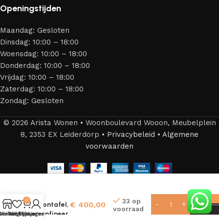
Openingstijden
Maandag: Gesloten
Dinsdag: 10:00 – 18:00
Woensdag: 10:00 – 18:00
Donderdag: 10:00 – 18:00
Vrijdag: 10:00 – 18:00
Zaterdag: 10:00 – 18:00
Zondag: Gesloten
© 2026 Arista Wonen • Woonboulevard Wooon, Meubelplein
8, 2353 EX Leiderdorp •
Privacybeleid
•
Algemene
voorwaarden
Osaka
Salontafel
–
33 op
0
€
400,00
Salontafel,
voorraad
eikenfineer,
Winkel
verlanglijstje
Winkelwagen
Mijn account