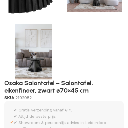
Osaka Salontafel – Salontafel,
eikenfineer, zwart ø70×45 cm
SKU:
2102082
✔ Gratis verzending vanaf €75
✔ Altijd de beste prijs
✓
✔ Showroom & persoonlijk advies in Leiderdorp