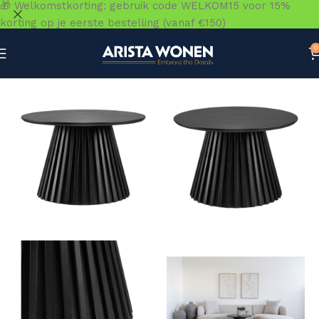
🎁 Welkomstkorting: gebruik code WELKOM15 voor 15%
korting op je eerste bestelling (vanaf €150)
0
Home
»
Winkel
»
Tafels
»
Salontafels
»
Osaka Salontafel –