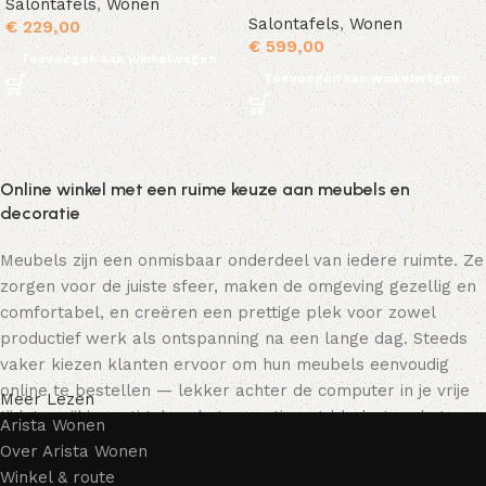
Salontafels
,
Wonen
Salontafels
,
Wonen
€
229,00
€
599,00
Toevoegen aan winkelwagen
Toevoegen aan winkelwagen
Online winkel met een ruime keuze aan meubels en
decoratie
Meubels zijn een onmisbaar onderdeel van iedere ruimte. Ze
zorgen voor de juiste sfeer, maken de omgeving gezellig en
comfortabel, en creëren een prettige plek voor zowel
productief werk als ontspanning na een lange dag. Steeds
vaker kiezen klanten ervoor om hun meubels eenvoudig
online te bestellen — lekker achter de computer in je vrije
Meer Lezen
tijd, terwijl je rustig door het assortiment bladert en het
Arista Wonen
meubelstuk kiest dat bij je past. Onze online winkel biedt
Over Arista Wonen
een uitgebreide catalogus met meubels voor zowel thuis als
Winkel & route