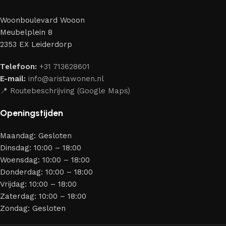
perfect weten te combineren.
Woonboulevard Wooon
Ons assortiment bestaat uit producten van betrouwbare
Meubelplein 8
merken die al jarenlang hun vakmanschap en eerlijkheid
2353 EX Leiderdorp
bewijzen. Al onze leveranciers garanderen meubels van
hoge kwaliteit, met een duurzaam karakter, een
Telefoon:
+31 713628601
aantrekkelijk design en optimale veiligheid — zodat je
E-mail:
info@aristawonen.nl
jarenlang kunt genieten van jouw interieur.
📍 Routebeschrijving (Google Maps)
Openingstijden
Maandag: Gesloten
Dinsdag: 10:00 – 18:00
Woensdag: 10:00 – 18:00
Donderdag: 10:00 – 18:00
Vrijdag: 10:00 – 18:00
Zaterdag: 10:00 – 18:00
Zondag: Gesloten