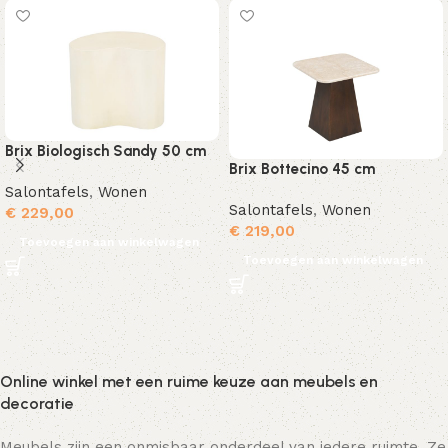
Brix Biologisch Sandy 50 cm
Brix Bottecino 45 cm
Salontafels
,
Wonen
Salontafels
,
Wonen
€
229,00
€
219,00
Toevoegen aan winkelwagen
Toevoegen aan winkelwagen
Online winkel met een ruime keuze aan meubels en
decoratie
Meubels zijn een onmisbaar onderdeel van iedere ruimte. Ze