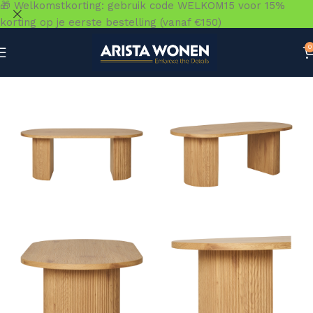
🎁 Welkomstkorting: gebruik code WELKOM15 voor 15%
korting op je eerste bestelling (vanaf €150)
0
Home
»
Winkel
»
Tafels
»
Salontafels
»
Boavista Coffee Ta