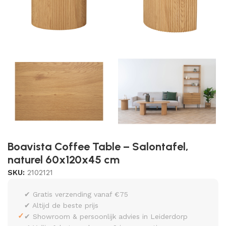
Boavista Coffee Table – Salontafel,
naturel 60x120x45 cm
SKU:
2102121
✔ Gratis verzending vanaf €75
✔ Altijd de beste prijs
✓
✔ Showroom & persoonlijk advies in Leiderdorp