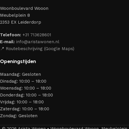
perfect weten te combineren.
Woonboulevard Wooon
Ons assortiment bestaat uit producten van betrouwbare
Meubelplein 8
merken die al jarenlang hun vakmanschap en eerlijkheid
2353 EX Leiderdorp
bewijzen. Al onze leveranciers garanderen meubels van
hoge kwaliteit, met een duurzaam karakter, een
Telefoon:
+31 713628601
aantrekkelijk design en optimale veiligheid — zodat je
E-mail:
info@aristawonen.nl
jarenlang kunt genieten van jouw interieur.
📍 Routebeschrijving (Google Maps)
Openingstijden
Maandag: Gesloten
Dinsdag: 10:00 – 18:00
Woensdag: 10:00 – 18:00
Donderdag: 10:00 – 18:00
Vrijdag: 10:00 – 18:00
Zaterdag: 10:00 – 18:00
Zondag: Gesloten
© 2026 Arista Wonen • Woonboulevard Wooon, Meubelplein