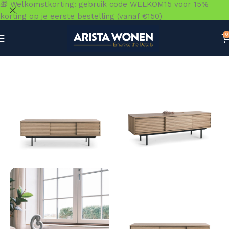
🎁 Welkomstkorting: gebruik code WELKOM15 voor 15%
korting op je eerste bestelling (vanaf €150)
0
Home
»
Winkel
»
Kasten
»
TV-meubels & TV-kasten
»
Sens