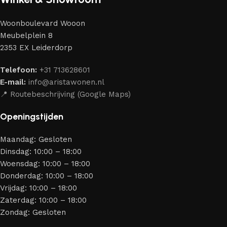
meubelmakers die elegantie, kwaliteit en functionaliteit
perfect weten te combineren.
Woonboulevard Wooon
Ons assortiment bestaat uit producten van betrouwbare
Meubelplein 8
merken die al jarenlang hun vakmanschap en eerlijkheid
2353 EX Leiderdorp
bewijzen. Al onze leveranciers garanderen meubels van
hoge kwaliteit, met een duurzaam karakter, een
Telefoon:
+31 713628601
aantrekkelijk design en optimale veiligheid — zodat je
E-mail:
info@aristawonen.nl
jarenlang kunt genieten van jouw interieur.
📍 Routebeschrijving (Google Maps)
Openingstijden
Maandag: Gesloten
Dinsdag: 10:00 – 18:00
Woensdag: 10:00 – 18:00
Donderdag: 10:00 – 18:00
Vrijdag: 10:00 – 18:00
Zaterdag: 10:00 – 18:00
Zondag: Gesloten