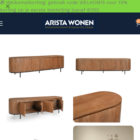
🎁 Welkomstkorting: gebruik code WELKOM15 voor 15%
korting op je eerste bestelling (vanaf €150)
0
Home
»
Winkel
»
Kasten
»
TV-meubels & TV-kasten
»
Noor