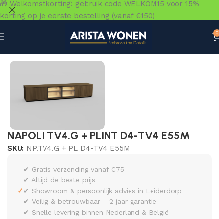
🎁 Welkomstkorting: gebruik code WELKOM15 voor 15%
korting op je eerste bestelling (vanaf €150)
0
Home
»
Winkel
»
Kasten
»
TV-meubels & TV-kasten
»
NAPO
NAPOLI TV4.G + PLINT D4-TV4 E55M
SKU:
NP.TV4.G + PL D4-TV4 E55M
✔ Gratis verzending vanaf €75
✔ Altijd de beste prijs
✓
✔ Showroom & persoonlijk advies in Leiderdorp
✔ Veilig & betrouwbaar – 2 jaar garantie
✔ Snelle levering binnen Nederland & België