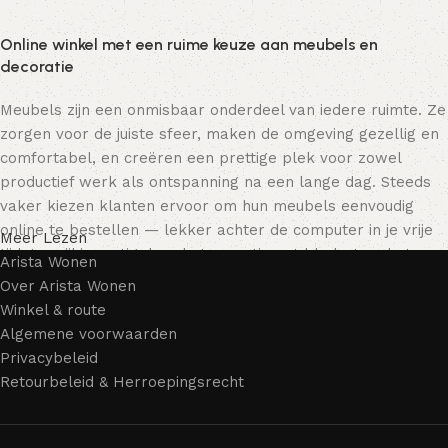
Online winkel met een ruime keuze aan meubels en
decoratie
Meubels zijn een onmisbaar onderdeel van iedere ruimte. Ze
zorgen voor de juiste sfeer, maken de omgeving gezellig en
comfortabel, en creëren een prettige plek voor zowel
productief werk als ontspanning na een lange dag. Steeds
vaker kiezen klanten ervoor om hun meubels eenvoudig
online te bestellen — lekker achter de computer in je vrije
Meer Lezen
tijd, terwijl je rustig door het assortiment bladert en het
Arista Wonen
meubelstuk kiest dat bij je past. Onze online winkel biedt
Over Arista Wonen
een uitgebreide catalogus met meubels voor zowel thuis als
Winkel & route
kantoor.
Algemene voorwaarden
Privacybeleid
Meubelproductie is een moderne vorm van kunst
Retourbeleid & Herroepingsrecht
Meubelfabrikanten en ontwerpers van woonartikelen
bieden een breed scala aan unieke creaties. Naast