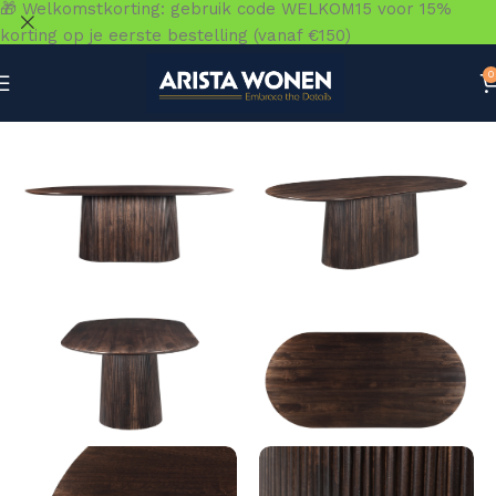
🎁 Welkomstkorting: gebruik code WELKOM15 voor 15%
korting op je eerste bestelling (vanaf €150)
0
Home
»
Winkel
»
Tafels
»
Eettafels
»
Salvator Walnoot 230