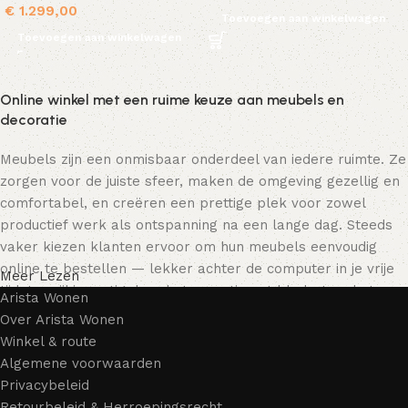
€
1.299,00
Toevoegen aan winkelwagen
Toevoegen aan winkelwagen
Online winkel met een ruime keuze aan meubels en
decoratie
Meubels zijn een onmisbaar onderdeel van iedere ruimte. Ze
zorgen voor de juiste sfeer, maken de omgeving gezellig en
comfortabel, en creëren een prettige plek voor zowel
productief werk als ontspanning na een lange dag. Steeds
vaker kiezen klanten ervoor om hun meubels eenvoudig
online te bestellen — lekker achter de computer in je vrije
Meer Lezen
tijd, terwijl je rustig door het assortiment bladert en het
Arista Wonen
meubelstuk kiest dat bij je past. Onze online winkel biedt
Over Arista Wonen
een uitgebreide catalogus met meubels voor zowel thuis als
Winkel & route
kantoor.
Algemene voorwaarden
Privacybeleid
Meubelproductie is een moderne vorm van kunst
Retourbeleid & Herroepingsrecht